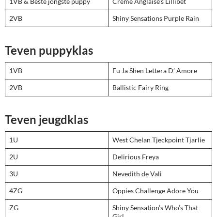
1VB & Beste jongste puppy
Crème Anglaise’s Lillibet
2VB
Shiny Sensations Purple Rain
Teven puppyklas
1VB
Fu Ja Shen Lettera D’ Amore
2VB
Ballistic Fairy Ring
Teven jeugdklas
1U
West Chelan Tjeckpoint Tjarlie
2U
Delirious Freya
3U
Nevedith de Vali
4ZG
Oppies Challenge Adore You
ZG
Shiny Sensation’s Who’s That
Girl