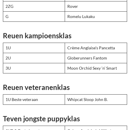
2ZG
Rover
G
Romelu Lukaku
Reuen kampioensklas
1U
Crème Anglaise’s Pancetta
2U
Globerunners Fantom
3U
Moon Orchid Sexy ‘n’ Smart
Reuen veteranenklas
1U Beste veteraan
Whipcat Sloop John B.
Teven jongste puppyklas