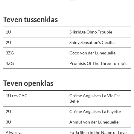
Teven tussenklas
1U
Silkridge Ohno Trouble
2U
Shiny Sensation’s Cecilia
3ZG
Coco von der Lunequelle
4ZG
Promisis Of The Three Turnip’s
Teven openklas
1U res.CAC
Crème Anglaise’s La Vie Est
Belle
2U
Crème Anglaise’s La Fayette
3U
Anmut von der Lunequelle
Afwezig
Fu Ja Shen in the Name of Love