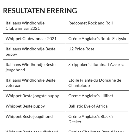
RESULTATEN ERERING
Italiaans Windhondje
Redcomet Rock and Roll
Clubwinnaar 2021
Whippet Clubwinnaar 2021
Crème Anglaise’s Route Sixtysix
Italiaans Windhondje Beste
U2 Pride Rose
puppy
Italiaans Windhondje Beste
Strippoker’s Illuminati Azzurra
jeugdhond
Italiaans Windhondje Beste
Etoile Filante du Domaine de
veteraan
Chanteloup
Whippet Beste jongste puppy
Crème Anglaise’s Lillibet
Whippet Beste puppy
Ballistic Eye of Africa
Whippet Beste jeugdhond
Crème Anglaise’s Black ’n
Decker
Whippet Beste gebruikshond
Oppies Challenge Proud Mary