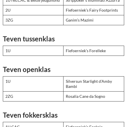
1U res.CAC & Beste jeugdhond
Strippoker’s Illuminati Azzurra
2U
Fiefoerniek’s Fairy Footprints
3ZG
Ganim’s Mazimi
Teven tussenklas
1U
Fiefoerniek’s Forelleke
Teven openklas
1U
Silversun Starlight d’Amby
Bambi
2ZG
Rosalia Cane da Sogno
Teven fokkersklas
1U CAC
Fiefoerniek’s Foeksia