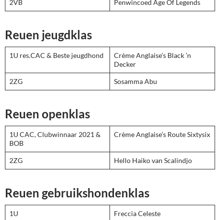
2VB
Penwincoed Age Of Legends
Reuen jeugdklas
1U res.CAC & Beste jeugdhond
Crème Anglaise’s Black ’n
Decker
2ZG
Sosamma Abu
Reuen openklas
1U CAC, Clubwinnaar 2021 &
Crème Anglaise’s Route Sixtysix
BOB
2ZG
Hello Haiko van Scalindjo
Reuen gebruikshondenklas
1U
Freccia Celeste