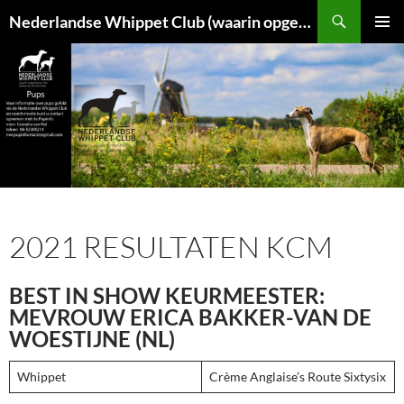
Ga
Zoeken
Nederlandse Whippet Club (waarin opgenomen het Italiaanse Windhondje)
naar
Primair
de
menu
inhoud
2021 RESULTATEN KCM
BEST IN SHOW KEURMEESTER:
MEVROUW ERICA BAKKER-VAN DE
WOESTIJNE (NL)
Whippet
Crème Anglaise’s Route Sixtysix