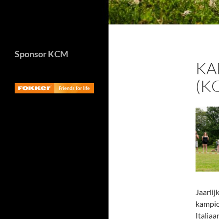
Sponsor KCM
KA
(K
Jaarli
kampio
Italia