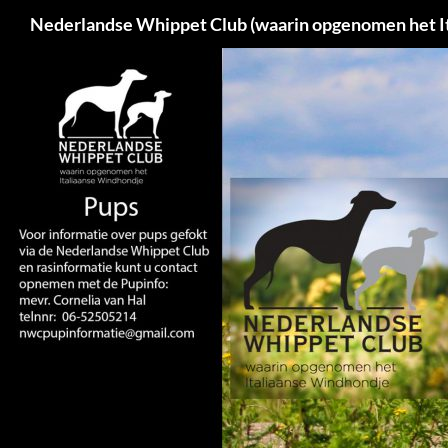
Ga
Zoeken
Nederlandse Whippet Club (waarin opgenomen het I
naar
de
inhoud