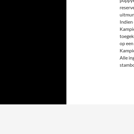
puppyk
reserv
uitmun
Indien 
Kampio
toegek
op een 
Kampio
Alle i
stambo