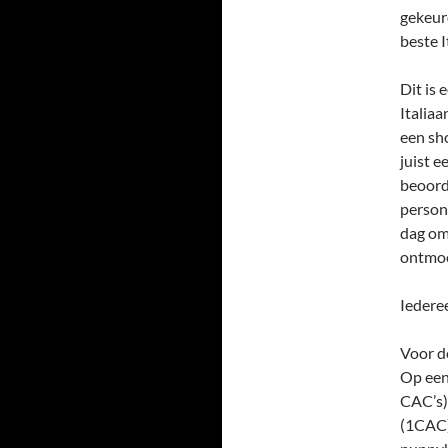
gekeur
beste 
Dit is 
Italia
een sh
juist 
beoord
persone
dag om
ontmoe
Iedere
Voor d
Op een
CAC’s)
(1CAC)