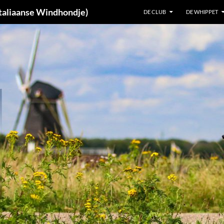
taliaanse Windhondje)
DE CLUB
DE WHIPPET