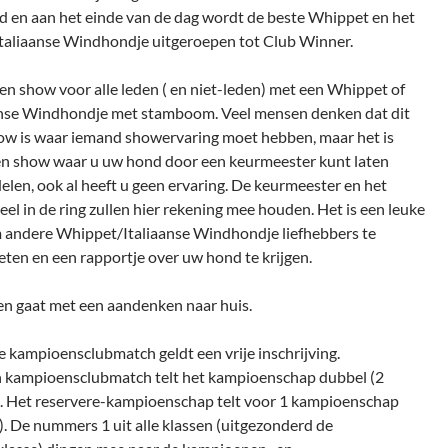
d en aan het einde van de dag wordt de beste Whippet en het
Italiaanse Windhondje uitgeroepen tot Club Winner.
een show voor alle leden ( en niet-leden) met een Whippet of
anse Windhondje met stamboom. Veel mensen denken dat dit
ow is waar iemand showervaring moet hebben, maar het is
een show waar u uw hond door een keurmeester kunt laten
elen, ook al heeft u geen ervaring. De keurmeester en het
el in de ring zullen hier rekening mee houden. Het is een leuke
 andere Whippet/Italiaanse Windhondje liefhebbers te
ten en een rapportje over uw hond te krijgen.
en gaat met een aandenken naar huis.
e kampioensclubmatch geldt een vrije inschrijving.
 kampioensclubmatch telt het kampioenschap dubbel (2
. Het reservere-kampioenschap telt voor 1 kampioenschap
. De nummers 1 uit alle klassen (uitgezonderd de